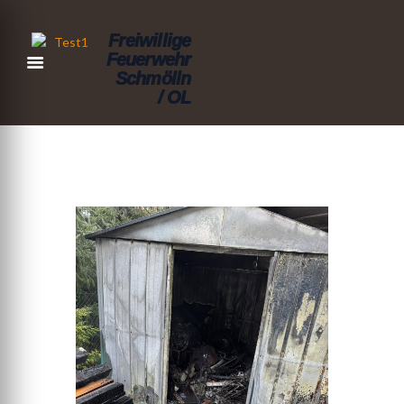
Freiwillige
Feuerwehr
Schmölln
/ OL