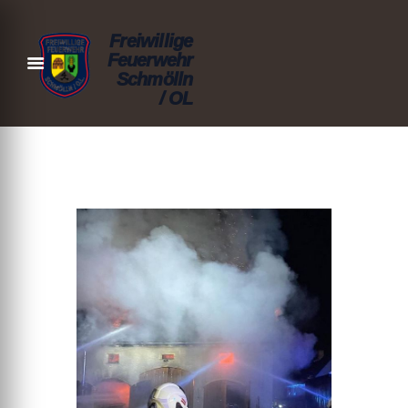
Freiwillige
Feuerwehr
Schmölln
/ OL