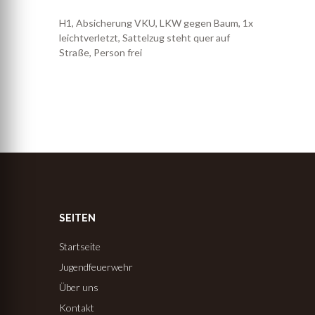
H1, Absicherung VKU, LKW gegen Baum, 1x
leichtverletzt, Sattelzug steht quer auf
Straße, Person frei
SEITEN
Startseite
Jugendfeuerwehr
Über uns
Kontakt