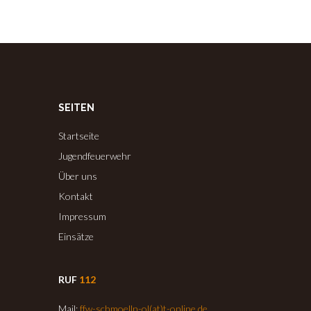
SEITEN
Startseite
Jugendfeuerwehr
Über uns
Kontakt
Impressum
Einsätze
RUF
112
Mail:
ffw-schmoelln-ol(at)t-online.de